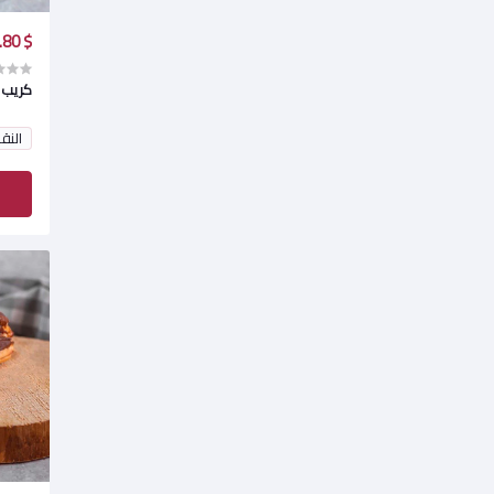
$ 5.80
كريب 
النق