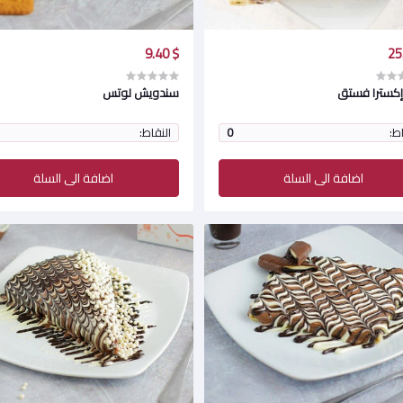
$ 9.40
إكسترا فستق
سندويش لوتس
اط:
0
النقاط:
اضافة الى السلة
اضافة الى السلة