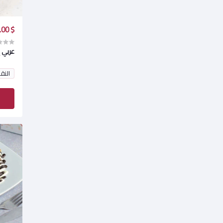
$ 25.00
عربي 
النق