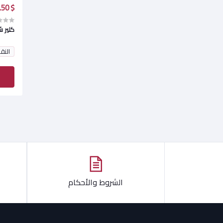
$ 2.50
كلير 
النق
الشروط والأحكام