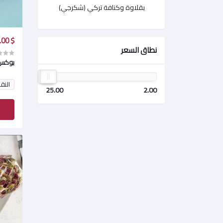
بقلاوة وكنافة تركي (شكرجي)
$ 13.00
نطاق السعر
بوكس
النق
25.00
2.00