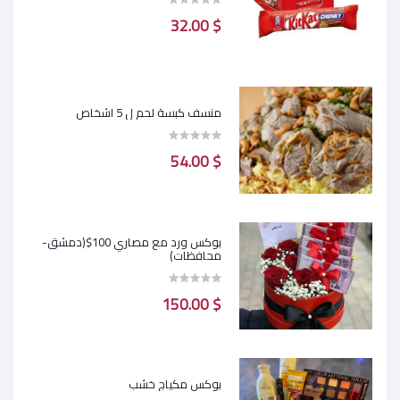
$ 32.00
منسف كبسة لحم ل 5 اشخاص
$ 54.00
بوكس ورد مع مصاري 100$(دمشق-
محافظات)
$ 150.00
بوكس مكياج خشب