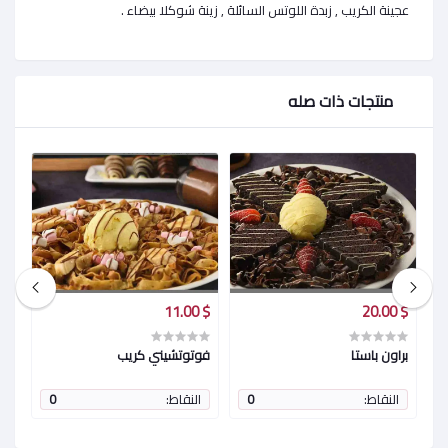
عجينة الكريب , زبدة اللوتس السائلة , زينة شوكلا بيضاء .
منتجات ذات صله
$ 15.00
$ 11.00
$ 20.00
براون باستا
فوتوتشيني كريب
كو
النقاط:
0
النقاط:
0
ا