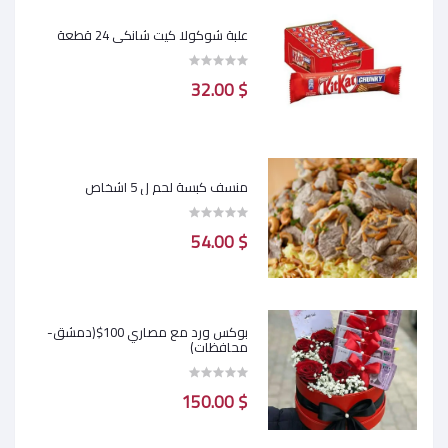
علبة شوكولا كيت شانكي 24 قطعة
$ 32.00
منسف كبسة لحم ل 5 اشخاص
$ 54.00
بوكس ورد مع مصاري 100$(دمشق-
محافظات)
$ 150.00