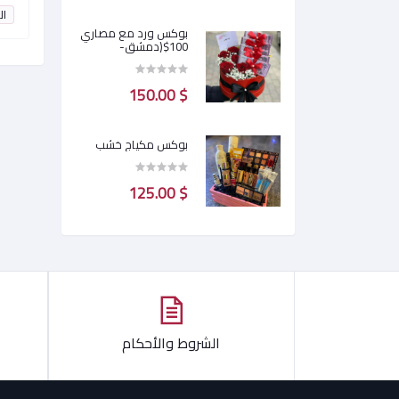
0
النقاط:
0
ال
بوكس ورد مع مصاري
100$(دمشق-
محافظات)
$ 150.00
بوكس مكياج خشب
$ 125.00
الشروط والأحكام