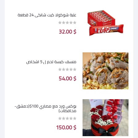
علبة شوكولا كيت شانكي 24 قطعة
$ 32.00
منسف كبسة لحم ل 5 اشخاص
$ 54.00
بوكس ورد مع مصاري 100$(دمشق-
محافظات)
$ 150.00