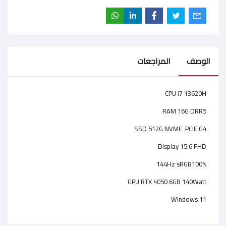
الوصف
المراجعات
CPU i7 13620H
RAM 16G DRR5
SSD 512G NVME PCIE G4
Display 15.6 FHD
144Hz sRGB100%
GPU RTX 4050 6GB 140Watt
Windows 11