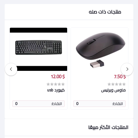
منتجات ذات صله
$ 193.00
$ 12.00
$ 7.50
ماوس ويرليس
كيبورد usb
ok
النقاط:
0
النقاط:
0
ا
المنتجات الأكثر مبيعًا