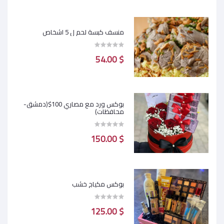
منسف كبسة لحم ل 5 اشخاص
$ 54.00
بوكس ورد مع مصاري 100$(دمشق-
محافظات)
$ 150.00
بوكس مكياج خشب
$ 125.00