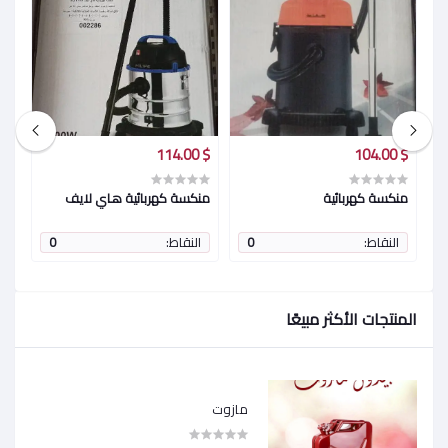
$ 58.00
$ 114.00
$ 104.00
منكسة كهربائية
منكسة كهربائية هاي لايف
خل
النقاط:
0
النقاط:
0
ا
المنتجات الأكثر مبيعًا
مازوت