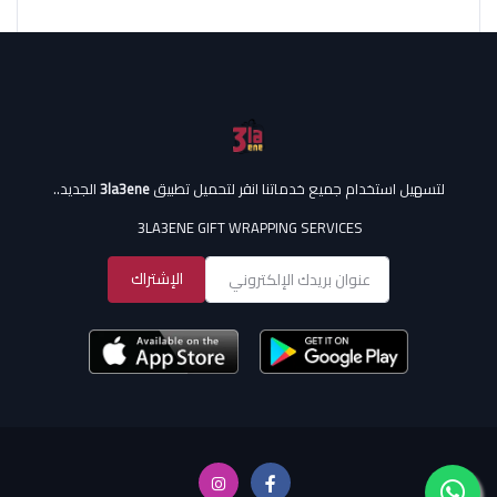
لتسهيل استخدام جميع خدماتنا انقر لتحميل تطبيق
3la3ene
الجديد..
3LA3ENE GIFT WRAPPING SERVICES
الإشتراك