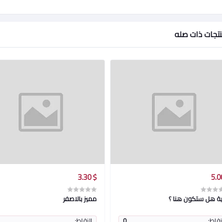
تجات ذات صله
$ 3.30
ية هل ستكون هنا ؟
مميز بالاصفر
نقاط:
0
النقاط: