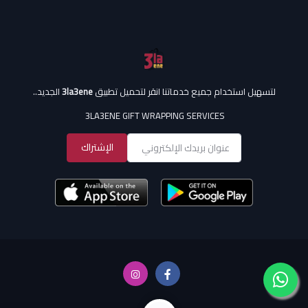
لتسهيل استخدام جميع خدماتنا انقر لتحميل تطبيق
3la3ene
الجديد..
3LA3ENE GIFT WRAPPING SERVICES
الإشتراك