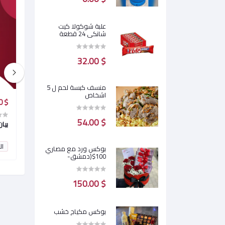
علبة شوكولا كيت
شانكي 24 قطعة
$ 32.00
منسف كبسة لحم ل 5
اشخاص
$ 0.00
$ 0.00
$ 54.00
استخراج جواز سفر
بيا
0
النقاط:
0
ال
بوكس ورد مع مصاري
100$(دمشق-
محافظات)
$ 150.00
بوكس مكياج خشب