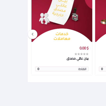
$ 0.00
$ 0.00
بيان عائلي مصدق
اخراج قيد مصدق
0
النقاط:
0
النقاط: