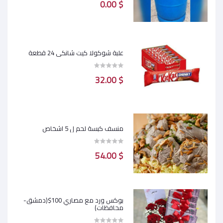
$ 0.00
علبة شوكولا كيت شانكي 24 قطعة
$ 32.00
منسف كبسة لحم ل 5 اشخاص
$ 54.00
بوكس ورد مع مصاري 100$(دمشق-
محافظات)