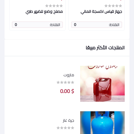
جهاز قياس اكسجة الماني
مصلح وضع للضهر طبي
مخد
النقاط:
0
النقاط:
0
ا
المنتجات الأكثر مبيعًا
مازوت
$ 0.00
جرة غاز