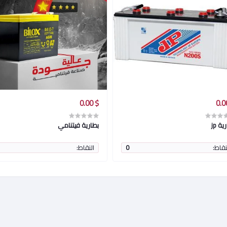
$ 0.00
ية jp
بطارية فيتنامي
نقاط:
0
النقاط: