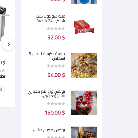
علبة شوكولا كيت
شانكي 24 قطعة
$ 32.00
منسف كبسة لحم ل 5
اشخاص
$ 0.00
$ 0.00
$ 54.00
بطارية سولر
بطار
0
النقاط:
0
ال
بوكس ورد مع مصاري
100$(دمشق-
محافظات)
$ 150.00
بوكس مكياج خشب