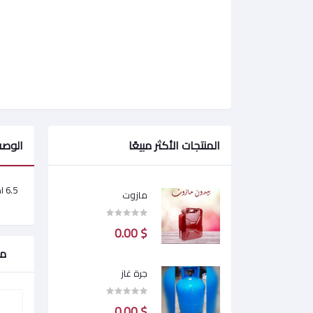
المنتجات الأكثر مبيعًا
الوص
6.5 امبير
مازوت
$ 0.00
من
جرة غاز
$ 0.00